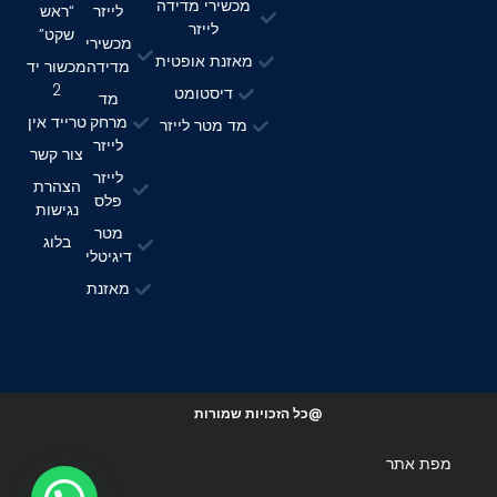
מכשירי מדידה
לייזר
“ראש
לייזר
שקט”
מכשירי
מאזנת אופטית
מדידה
מכשור יד
2
דיסטומט
מד
מרחק
טרייד אין
מד מטר לייזר
לייזר
צור קשר
לייזר
הצהרת
פלס
נגישות
מטר
בלוג
דיגיטלי
מאזנת
@כל הזכויות שמורות
מפת אתר