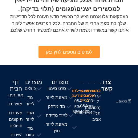
חברת אהוד אנגל מציעה שירותי טרייד-אין
למכשירים ישנים\פגומים (תלוי בדיקה).
בעסקאות אלו אנחנו נציע לך מכשיר חדש העונה לכל הדרישות
שלך בתוספת אחריות של החברה. לכל הפרטים אפשר ליצור
איתנו קשר במשרד ונשמח לשדרג אתכם למכשיר החדש שלכם.
לפרטים נוספים לחץ כאן
צרו
מוצרים
מוצרים
דף
קשר
הבית
סרט סימון
כיולים
חייגו
כתובתינו
חייגו
שילחו
אודותינו
אלינו
אלינו
הודעה
קרליבך
מאזנת לייזר
מד
לנייד
054-
03-
7
לייזר
מוצרים
054-
מד מרחק
536-
561-
(בסמטה)
5364470
מטר
מעבדת
4460
5442
תל
לייזר מדידה
לייזר
תיקונים
אביב
מאזנת לייזר
וכיולים
מד
חוץ
טווח
שירות