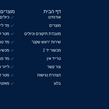
דף הבית
מוצרים
אודותינו
כיולים
מוצרים
מד ליי
מעבדת תיקונים וכיולים
מטר לי
שירות “ראש שקט”
מד טוו
מכשור יד 2
מכשיר
טרייד אין
מד מרח
צור קשר
לייזר 
הצהרת נגישות
מטר די
בלוג
מאזנת