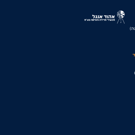
סמטה)
ד