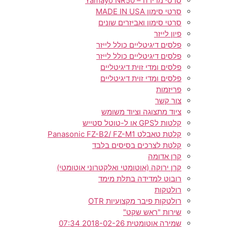
סרטי מדידה – Yamayo NR50
סרטי סימון MADE IN USA
סרטי סימון ואביזרים שונים
פיון לייזר
פלסים דיגיטליים כולל לייזר
פלסים דיגיטליים כולל לייזר
פלסים ומדי זוית דיגיטליים
פלסים ומדי זוית דיגיטליים
פריזמות
צור קשר
ציוד מתצוגה וציוד משומש
קלטות לGPS או ל-טוטל סטייש
קלטת טאבלט Panasonic FZ-B2/ FZ-M1
קלטת לצרכים בסיסים בלבד
קרן אדומה
קרן ירוקה (אוטומטי ואלקטרוני אוטומטי)
רובוט למדידה בתלת מימד
רולטקות
רולטקות פיבר מקצועיות OTR
שירות "ראש שקט"
שמירה אוטומטית 2018-02-26 07:34