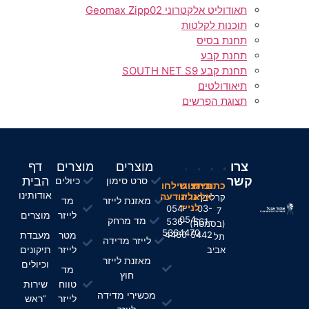
תאודוליט אלקטרוני Geomax Zipp02
תוכנות לקלטות
תחנת בסיס
תחנת קבע
תחנת קבע SOUTH NET S9
תיאודולטים
תצוגת הפרשים
צרו
מוצרים
מוצרים
דף
קשר
הבית
סרט סימון
כיולים
חייגו
כתובתינו
חייגו
שילחו
אודותינו
אלינו
אלינו
הודעה
קרליבך
מאזנת לייזר
מד
לנייד
054-
03-
7
לייזר
מוצרים
054-
מד מרחק
536-
561-
(בסמטה)
5364470
מטר
מעבדת
4460
5442
תל
לייזר מדידה
לייזר
תיקונים
אביב
מאזנת לייזר
וכיולים
מד
חוץ
טווח
שירות
מכשירי מדידה
לייזר
“ראש