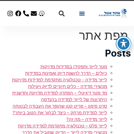
מכשור יד 2
מפת אתר
Posts
מטר לייזר ותפקידו במדידות מדויקות
כיולים – הדרך להשגת דיוק ואמינות במדידות
לייזר מדידה - טכנולוגיה מתקדמת למדידות מדויקות
מכשירי מדידה - כלים חיוניים לדיוק ויעילות
מד מטר דיגיטלי – הפתרון למדידה מדויקת וחדשנית
היתרונות של לייזר למדידה בהנדסה
סרט סימון – פריט קטן שהופך את העבודה לבטוחה
לייזר למדידת מרחק – כיצד לבחור את הטוב ביותר?
לייזר מדידה – מה זה?
לייזר פלס – טכנולוגיה מתקדמת למדידה מדויקת
מכשירי מדידה לייזר – הדיוק שמוביל את הדרך