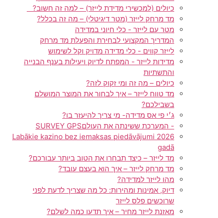
כיולים (למכשירי מדידת לייזר) – למה זה חשוב?
מד מרחק לייזר (מטר דיגיטלי) – מה זה בכלל?
מטר עם לייזר - כלי חיוני במדידה
המדריך המקצועי לבחירת והפעלת מד מרחק
לייזר קווים - כלי מדידה מדויק וקל לשימוש
מדידות לייזר - המפתח לדיוק ויעילות בענף הבנייה
והתשתיות
כיולים – מה זה ומי זקוק לזה?
מד טווח לייזר – איך לבחור את המוצר המושלם
בשבילכם?
ג׳י פי אס מדידה- מי צריך להיעזר בו?
- המערכת ששינתה את העולםSURVEY GPS
Labākie kazino bez iemaksas piedāvājumi 2026
gadā
מד לייזר – כיצד תבחרו את הטוב ביותר עבורכם?
מד מרחק לייזר – איך הוא בעצם עובד?
מהו לייזר למדידה?
דיוק, אמינות ומהירות: כל מה שצריך לדעת לפני
שרוכשים פלס לייזר
מאזנת לייזר מחיר – איך תדעו כמה לשלם?