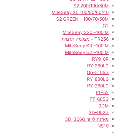
S2 200/100/80M
MileSeey X5 100/80/60/40
S2 GREEN – 100/70/50M
G2
MileSeey S20 –100 M
TR256 – מצלמה תרמית
MileSeey K3 –100 M
MileSeey G2 –100 M
RY910R
RY-280LG
Gp-5105G
RY-880LG
RY-260LG
PL-52
FT-685G
3DM
3D-902G
מאזנת לייזר 3D-306G
NS10