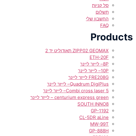
סל קניות
תשלום
החשבון שלי
FAQ
Products
ZIPP02 GEOMAX תאודוליט יד 2
ETH-20F
8P– לייזר ליינר
10P– לייזר ליינר
FRE208G לייזר ליינר
Quadrum DigiPlus– לייזר ליינר
Combi cross laser 5– לייזר ליינר
centurium express green – לייזר ליינר
SOUTH INNO8
GP-1192
CL-5DR aLine
MW-99T
GP-888H