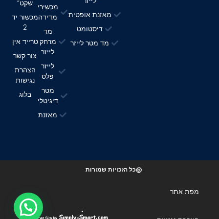
לייזר
שקט”
מכשירי
מאזנת אופטית
מדידה
מכשור יד
2
דיסטומט
מד
מרחק
טרייד אין
מד מטר לייזר
לייזר
צור קשר
לייזר
הצהרת
פלס
נגישות
מטר
בלוג
דיגיטלי
מאזנת
@כל הזכויות שמורות
מפת אתר