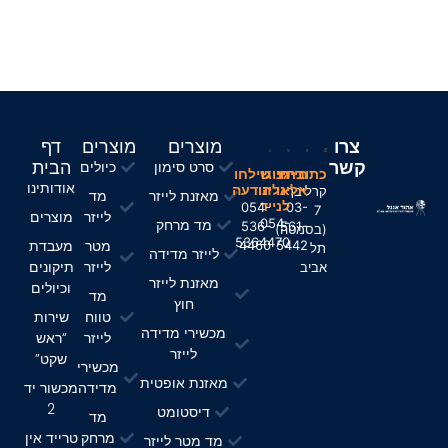
צרו
מוצרים
מוצרים
דף
קשר
הבית
סרט סימון
כיולים
חייגו
כתובתינו
חייגו
שילחו
אודותינו
אלינו
אלינו
הודעה
קרליבך
מאזנת לייזר
מד
לנייד
054-
03-
7
לייזר
מוצרים
054-
מד מרחק
536-
561-
(בסמטה)
5364470
מטר
מעבדת
4460
5442
תל
לייזר מדידה
לייזר
תיקונים
אביב
מאזנת לייזר
וכיולים
מד
חוץ
טווח
שירות
מכשירי מדידה
לייזר
“ראש
לייזר
שקט”
מכשירי
מאזנת אופטית
מדידה
מכשור יד
2
דיסטומט
מד
מרחק
טרייד אין
מד מטר לייזר