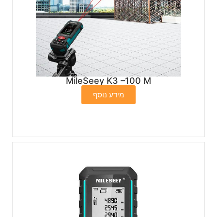
MileSeey K3 –100 M
מידע נוסף