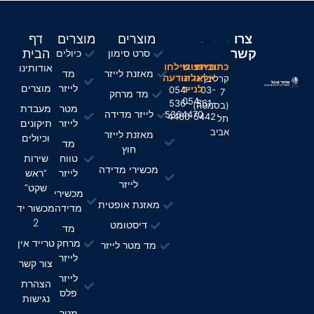
צרו
מוצרים
מוצרים
דף
קשר
הבית
סרט סימון
כיולים
חייגו
כתובתינו
חייגו
שילחו
אודותינו
מאזנת לייזר
מד
אלינו
אלינו
הודעה
קרליבך
לייזר
מוצרים
לנייד
054-
03-
7
מד מרחק
054-
536-
561-
(בסמטה)
מטר
מעבדת
לייזר מדידה
5364470
4460
5442
תל
לייזר
תיקונים
אביב
מאזנת לייזר
וכיולים
מד
חוץ
טווח
שירות
מכשירי מדידה
לייזר
“ראש
לייזר
שקט”
מכשירי
מאזנת אופטית
מדידה
מכשור יד
2
דיסטומט
מד
מרחק
טרייד אין
מד מטר לייזר
לייזר
צור קשר
לייזר
הצהרת
פלס
נגישות
מטר