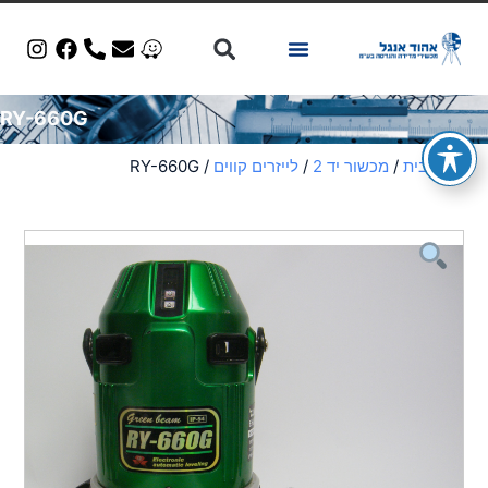
מכשור יד 2
RY-660G
עמוד הבית
/
מכשור יד 2
/
לייזרים קווים
/ RY-660G