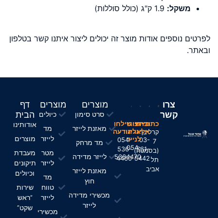
משקל
:
1.9 ק"ג (כולל סוללות)
לפרטים נוספים אודות מוצר זה יכולים ליצור איתנו קשר בטלפון
ובאתר.
צרו
מוצרים
מוצרים
דף
קשר
הבית
סרט סימון
כיולים
חייגו
כתובתינו
חייגו
שילחו
אודותינו
מאזנת לייזר
מד
אלינו
אלינו
הודעה
קרליבך
לייזר
מוצרים
לנייד
054-
03-
7
מד מרחק
054-
536-
561-
(בסמטה)
מטר
מעבדת
לייזר מדידה
5364470
4460
5442
תל
לייזר
תיקונים
אביב
מאזנת לייזר
וכיולים
מד
חוץ
טווח
שירות
מכשירי מדידה
לייזר
“ראש
לייזר
שקט”
מכשירי