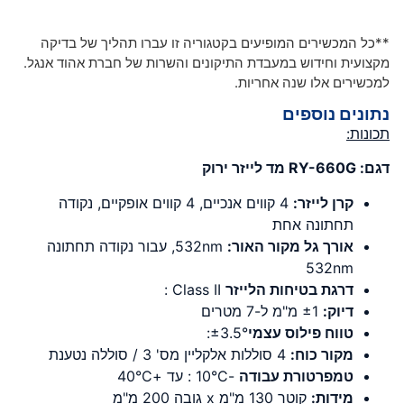
**כל המכשירים המופיעים בקטגוריה זו עברו תהליך של בדיקה
מקצועית וחידוש במעבדת התיקונים והשרות של חברת אהוד אנגל.
למכשירים אלו שנה אחריות.
נתונים נוספים
תכונות:
דגם
: RY-660G
מד לייזר ירוק
קרן לייזר
:
4 קווים אנכיים, 4 קווים אופקיים, נקודה
תחתונה אחת
אורך גל מקור האור
:
532nm, עבור נקודה תחתונה
532nm
דרגת בטיחות הלייזר
Class II :
דיוק
:
±1 מ"מ ל-7 מטרים
טווח פילוס עצמי
±3.5°:
מקור כוח
:
4 סוללות אלקליין מס' 3 / סוללה נטענת
טמפרטורת עבודה
-10°C : עד +40°C
מידות
:
קוטר 130 מ"מ x גובה 200 מ"מ