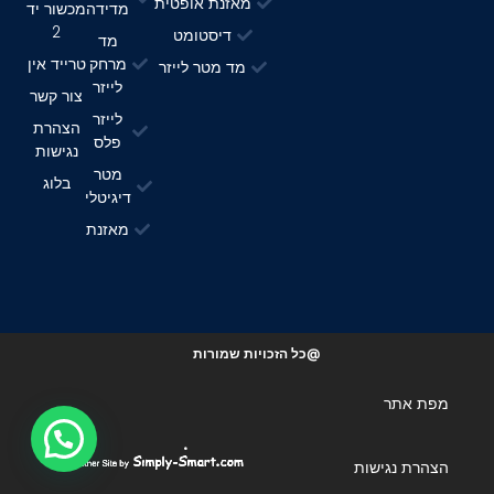
מאזנת אופטית
מדידה
מכשור יד
2
דיסטומט
מד
מרחק
טרייד אין
מד מטר לייזר
לייזר
צור קשר
לייזר
הצהרת
פלס
נגישות
מטר
בלוג
דיגיטלי
מאזנת
@כל הזכויות שמורות
מפת אתר
הצהרת נגישות