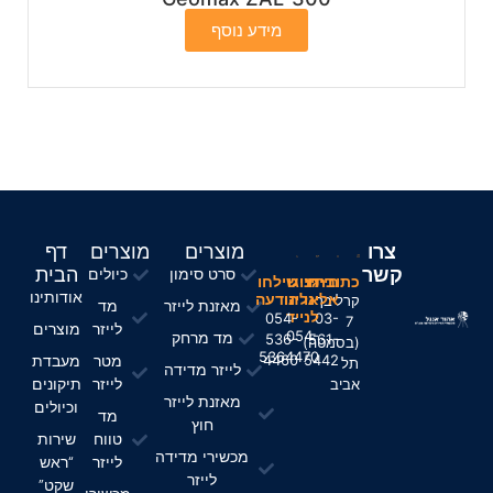
מידע נוסף
צרו
מוצרים
מוצרים
דף
קשר
הבית
סרט סימון
כיולים
חייגו
כתובתינו
חייגו
שילחו
אודותינו
אלינו
אלינו
הודעה
קרליבך
מאזנת לייזר
מד
לנייד
054-
03-
7
לייזר
מוצרים
054-
מד מרחק
536-
561-
(בסמטה)
5364470
מטר
מעבדת
4460
5442
תל
לייזר מדידה
לייזר
תיקונים
אביב
מאזנת לייזר
וכיולים
מד
חוץ
טווח
שירות
מכשירי מדידה
לייזר
“ראש
לייזר
שקט”