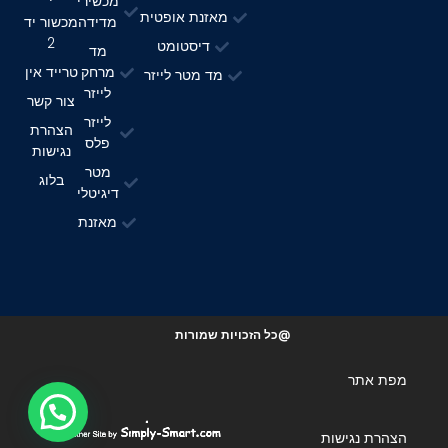
מכשירי
מאזנת אופטית
מדידה
מכשור יד
2
דיסטומט
מד
מרחק
טרייד אין
מד מטר לייזר
לייזר
צור קשר
לייזר
הצהרת
פלס
נגישות
מטר
בלוג
דיגיטלי
מאזנת
@כל הזכויות שמורות
מפת אתר
הצהרת נגישות