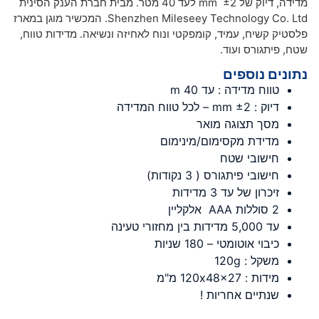
מדידה, דיוק של ±2 mm לעד 40 מטר. מבית חברת הענק הסינית
Shenzhen Mileseey Technology Co. Ltd. המכשיר מוגן במארז
פלסטיק קשיח, עמיד, קומפקטי ונוח לאחיזה ונשיאה. מדידות טווח,
שטח, פיתגורס ועוד.
נתונים נוספים
טווח מדידה : עד m 40
דיוק : ±2 mm – לכל טווח המדידה
מסך תצוגה מואר
מדידת מקסימום/מינימום
חישובי שטח
חישובי פיתגורס ( 3 נקודות)
זיכרון של עד 3 מדידות
2 סוללות AAA אלקליין
עד 5,000 מדידות בין מחזורי טעינה
כיבוי אוטומטי – 180 שניות
משקל : 120g
מידות : 120x48x27 מ"מ
שנתיים אחריות !