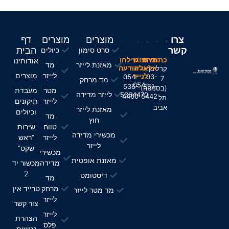
צרו
מוצרים
מוצרים
דף
קשר
הבית
סרט סימון
כיולים
חייגו
כתובתינו
חייגו
שילחו
אודותינו
מאזנת לייזר
מד
אלינו
אלינו
הודעה
קרליבך
לייזר
מוצרים
לנייד
054-
03-
7
מד מרחק
054-
536-
561-
(בסמטה)
מטר
מעבדת
לייזר מדידה
5364470
4460
5442
תל
לייזר
תיקונים
אביב
מאזנת לייזר
וכיולים
מד
חוץ
טווח
שירות
מכשירי מדידה
לייזר
“ראש
לייזר
שקט”
מכשירי
מאזנת אופטית
מדידה
מכשור יד
2
דיסטומט
מד
מרחק
טרייד אין
מד מטר לייזר
לייזר
צור קשר
לייזר
הצהרת
פלס
נגישות