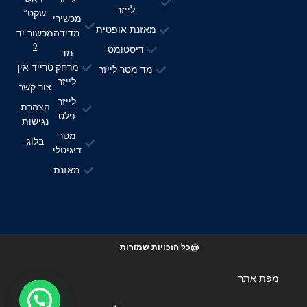
לייזר
שקט”
מכשירי
מאזנת אופטית
מדידה
מכשור יד
2
דיסטומט
מד
מרחק
טרייד אין
מד מטר לייזר
לייזר
צור קשר
לייזר
הצהרת
פלס
נגישות
מטר
בלוג
דיגיטלי
מאזנת
@כל הזכויות שמורות
מפת אתר