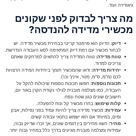
גיאודזיה ועוד.
מה צריך לבדוק לפני שקונים
מכשירי מדידה להנדסה?
דיוק:
הדיוק הוא פרמטר קריטי בבחירת מכשיר מדידה. יש
לבחור מכשיר עם רמת דיוק המתאימה לסוג העבודה הנדרשת.
טווח מדידה:
טווח המדידה צריך להתאים למרחקים שאתם
צריכים למדוד.
יחידות מדידה:
ודאו שהמכשיר תומך ביחידות המידה הרצויות
לכם (מ"מ, ס"מ, מטר, אינץ' וכו').
תכונות נוספות:
חפשו תכונות נוספות שיכולות להקל על
העבודה, כמו מצלמה מובנית לגילוי נקודת הקרן באור יום,
חישובים שונים כגון שטח ונפח.
קלות שימוש:
בחרו מכשיר קל ונוח להפעלה.
עמידות:
מכשיר מדידה צריך להיות עמיד בפני נפילות, אבק
ומים, במיוחד אם הוא ישמש בתנאי עבודה קשים.
מחיר:
השוו מחירים בין דגמים שונים, אך זכרו שדיוק גבוה,
עמידות ומצלמה מובנית מגיעים בדרך כלל במחיר גבוה יותר.