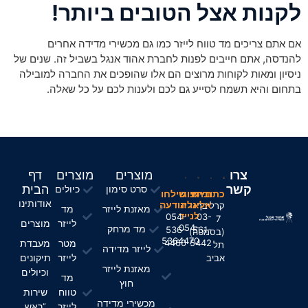
לקנות אצל הטובים ביותר!
אם אתם צריכים מד טווח לייזר כמו גם מכשירי מדידה אחרים
להנדסה, אתם חייבים לפנות לחברת אהוד אנגל בשביל זה. שנים של
ניסיון ומאות לקוחות מרוצים הם אלו שהופכים את החברה למובילה
בתחום והיא תשמח לסייע גם לכם ולענות לכם על כל שאלה.
צרו
מוצרים
מוצרים
דף
קשר
הבית
סרט סימון
כיולים
חייגו
כתובתינו
חייגו
שילחו
אודותינו
אלינו
אלינו
הודעה
קרליבך
מאזנת לייזר
מד
לנייד
054-
03-
7
לייזר
מוצרים
054-
מד מרחק
536-
561-
(בסמטה)
5364470
מטר
מעבדת
4460
5442
תל
לייזר מדידה
לייזר
תיקונים
אביב
מאזנת לייזר
וכיולים
מד
חוץ
טווח
שירות
מכשירי מדידה
לייזר
“ראש